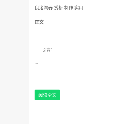
良渚陶器 赏析 制作 实用
正文
引言：
...
良渚文化是长江下游地区的一支极为重要的新石
一带，良渚文化由崧泽文化发展而来，距今
5300
—
4
阅读全文