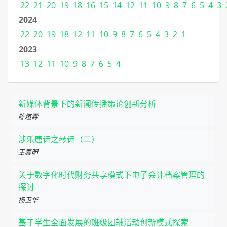
22
21
20
19
18
16
15
14
12
11
10
9
8
7
6
5
4
3
2024
22
20
19
18
12
11
10
9
8
7
6
5
4
3
2
1
2023
13
12
11
10
9
8
7
6
5
4
新媒体背景下的新闻传播策论创新分析
陈垣霖
涉乐唐诗之琴诗（二）
王春明
关于数字化时代财务共享模式下电子会计档案管理的
探讨
杨卫华
基于学生全面发展的班级团辅活动创新模式探索